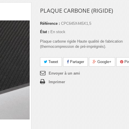
PLAQUE CARBONE (RIGIDE)
Référence :
CPC645X445X1,5
État :
En stock
Plaque carbone rigide Haute qualité de fabrication
(thermocompression de pré-imprégnés).
Tweet
Partager
Google+
Pin
Envoyer à un ami
Imprimer