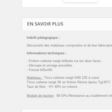
EN SAVOIR PLUS
Intérêt pédagogique :
Découverte
des
matériaux
composites et de
leur
fabricatio
Informations techniques :
- Finition carbone sergé brillante sur les deux faces.
- Découpe et usinage possibles.
- Format 645x445
Matériaux :
Tissu
carbone
sergé
0/90
12K
à
coeur
Tissu
carbone
sergé
3K
en
finition
Résine
époxy
Tg130°C
Taux
de
fibre
:
Vf
= 60% en volume
Module de traction
: 68
GPa
Résistance
au
cisaillement
in