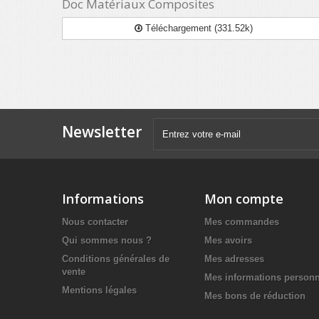
Doc Matériaux Composites
Téléchargement (331.52k)
Newsletter
Informations
Mon compte
Nous contacter
Mes commandes
Qui sommes nous ?
Mes avoirs
Conditions générales de
Mes adresses
vente
Mes informations personn
Mentions légales
Mes bons de réduction