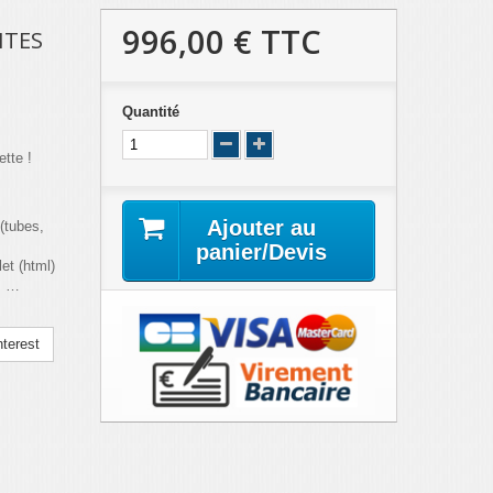
996,00 €
TTC
ITES
Quantité
tte !
Ajouter au
(tubes,
panier/Devis
et (html)
is …
terest