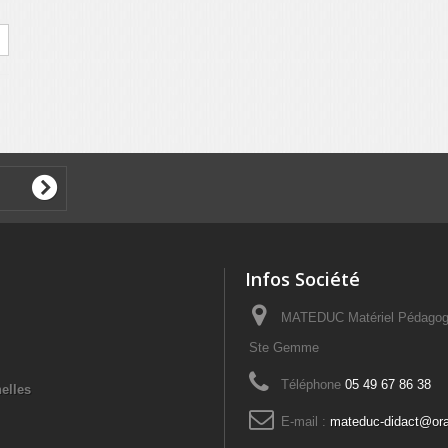
Infos Société
MATEDUC Matériel Pédagogi
Ste Gemme
Téléphone
05 49 67 86 38
elles
E-mail :
mateduc-didact@ora