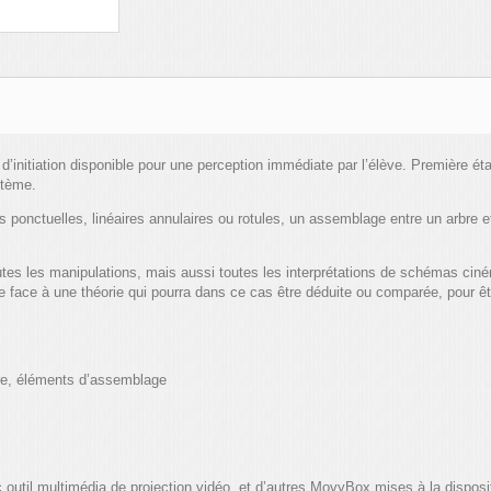
’initiation disponible pour une perception immédiate par l’élève. Première é
stème.
res ponctuelles, linéaires annulaires ou rotules, un assemblage entre un arbre e
outes les manipulations, mais aussi toutes les interprétations de schémas ci
e face à une théorie qui pourra dans ce cas être déduite ou comparée, pour êt
ire, éléments d’assemblage
outil multimédia de projection vidéo, et d’autres MovyBox mises à la dispos