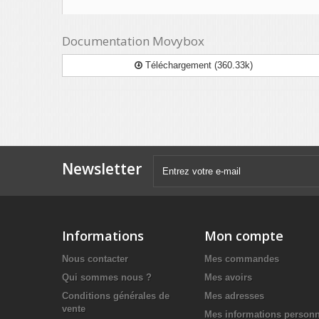
Documentation Movybox
Téléchargement (360.33k)
Newsletter
Informations
Mon compte
Nous contacter
Mes commandes
Qui sommes nous ?
Mes avoirs
Conditions générales de
Mes adresses
vente
Mes informations personn